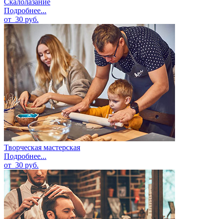
Скалолазание
Подробнее...
от
30
руб.
Творческая мастерская
Подробнее...
от
30
руб.