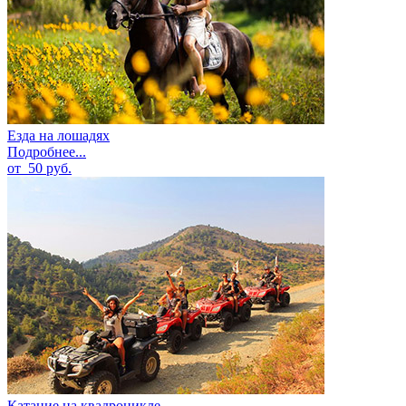
Езда на лошадях
Подробнее...
от
50
руб.
Катание на квадроцикле