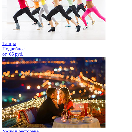
Танцы
Подробнее...
от
65
руб.
Ужин в ресторане