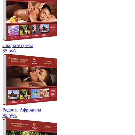
Сладкие грезы
65
руб.
Радость Афродиты
90
руб.