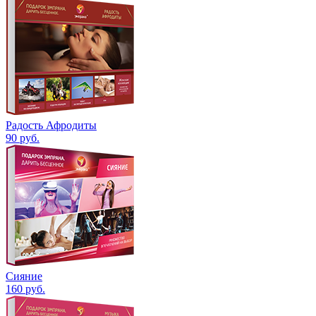
Радость Афродиты
90
руб.
Сияние
160
руб.