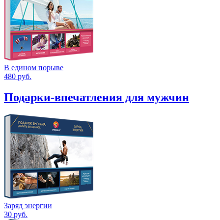
В едином порыве
480
руб.
Подарки-впечатления для мужчин
Заряд энергии
30
руб.