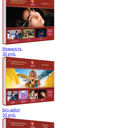
Нежность
30
руб.
Без забот
50
руб.