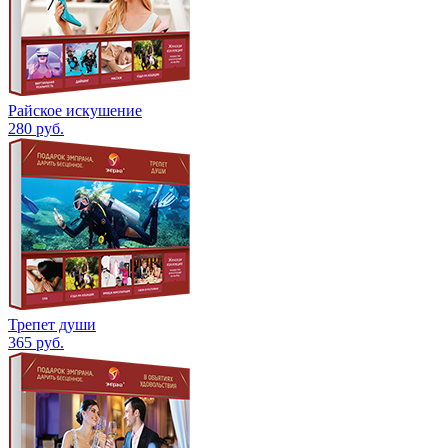
Райское искушение
280
руб.
Трепет души
365
руб.